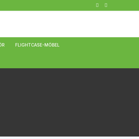
ÖR
FLIGHTCASE-MÖBEL
modulares Regalsystem
Tische
Bar-Möbel