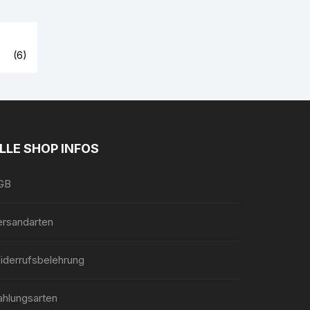
en
(6)
LLE SHOP INFOS
GB
ersandarten
iderrufsbelehrung
ahlungsarten