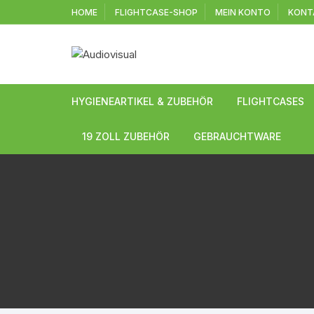
Zum
HOME
FLIGHTCASE-SHOP
MEIN KONTO
KONT
Inhalt
springen
HYGIENEARTIKEL & ZUBEHÖR
FLIGHTCASES
Universal Case
19 ZOLL ZUBEHÖR
GEBRAUCHTWARE