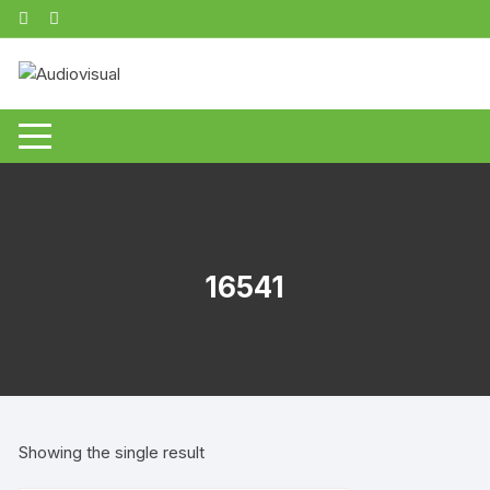
Zum
Inhalt
springen
16541
Showing the single result