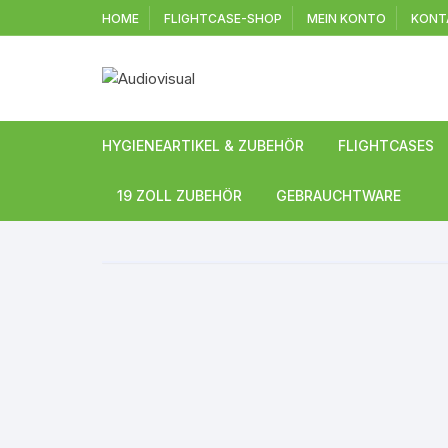
Zum
HOME
FLIGHTCASE-SHOP
MEIN KONTO
KONT
Inhalt
springen
HYGIENEARTIKEL & ZUBEHÖR
FLIGHTCASES
Universal Case
19 ZOLL ZUBEHÖR
GEBRAUCHTWARE