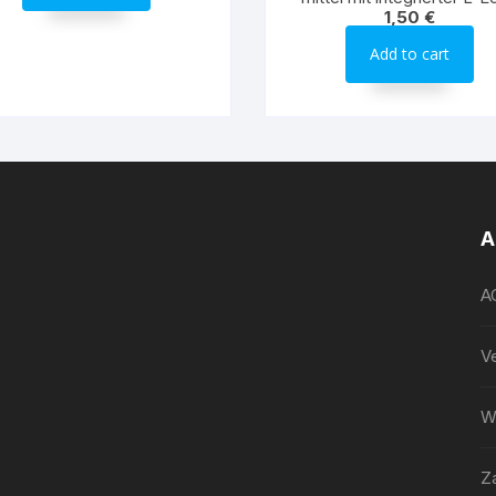
1,50
€
40mm gekröpft
Add to cart
A
A
V
W
Z