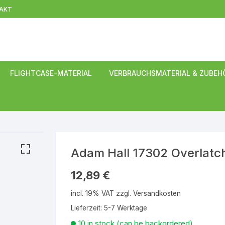
AKT
FLIGHTCASE-MATERIAL
VERBRAUCHSMATERIAL & ZUBEH
s
Ecken und L-Winkel
EasyPack-Cases
Kugelecken
TourCase
Füße & Kufen
L-Winkel
Griffe
Flache Ecken
Adam Hall 17302 Overlatch
Profile
19 Zoll Rack-Schienen
12,89
€
Rollen
incl. 19% VAT
zzgl.
Versandkosten
Kantenschutz
Ein- & Aufbaurollen
Lieferzeit: 5-7 Werktage
Scharniere und Feststeller
Kappen- und
Lenkrollen
Feststeller in Schale
10 in stock (can be backordered)