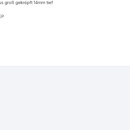
uss groß gekröpft 14mm tief
EP