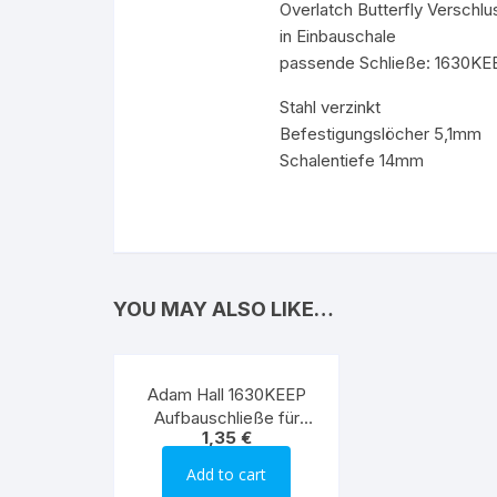
Overlatch Butterfly Verschl
in Einbauschale
passende Schließe: 1630KE
Stahl verzinkt
Befestigungslöcher 5,1mm
Schalentiefe 14mm
YOU MAY ALSO LIKE…
Adam Hall 1630KEEP
Aufbauschließe für
1,35
€
17302
Add to cart