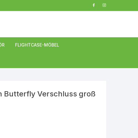
ÖR
FLIGHTCASE-MÖBEL
modulares Regalsystem
Tische
Bar-Möbel
 Butterfly Verschluss groß