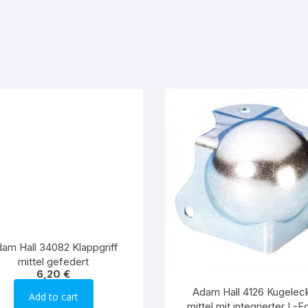
am Hall 34082 Klappgriff
mittel gefedert
6,20
€
Adam Hall 4126 Kugelec
Add to cart
mittel mit integrierter L-