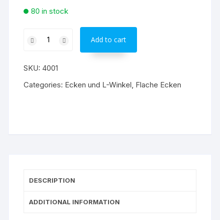
80 in stock
Adam
Add to cart
Hall
4001
SKU:
4001
Ecke
quadratisch
Categories:
Ecken und L-Winkel
,
Flache Ecken
klein
quantity
DESCRIPTION
ADDITIONAL INFORMATION